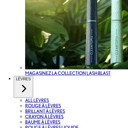
MAGASINEZ LA COLLECTION LASH BLAST
LÈVRES
ALL LÈVRES
ROUGE À LÈVRES
BRILLANT À LÈVRES
CRAYON À LÈVRES
BAUME À LÈVRES
ROUGE À LÈVRES LIQUIDE