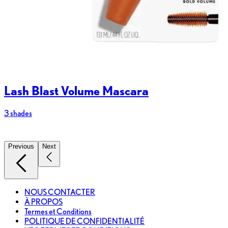
Lash Blast Volume Mascara
3 shades
2
Previous
Next
NOUS CONTACTER
À PROPOS
Termes et Conditions
POLITIQUE DE CONFIDENTIALITÉ