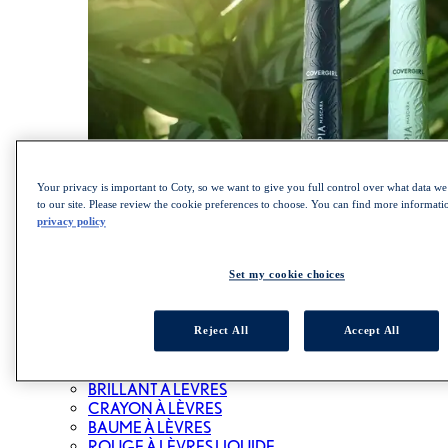
Your privacy is important to Coty, so we want to give you full control over what data we 
to our site. Please review the cookie preferences to choose. You can find more informat
privacy policy
MAGASINEZ LA COLLECTION LASH BLAST
Set my cookie choices
LÈVRES
Reject All
Accept All
ALL LÈVRES
ROUGE À LÈVRES
BRILLANT À LÈVRES
CRAYON À LÈVRES
BAUME À LÈVRES
ROUGE À LÈVRES LIQUIDE