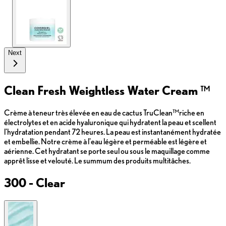
Next
Clean Fresh Weightless Water Cream ™
Crème à teneur très élevée en eau de cactus TruClean™riche en
électrolytes et en acide hyaluronique qui hydratent la peau et scellent
l'hydratation pendant 72 heures. La peau est instantanément hydratée
et embellie. Notre crème à l'eau légère et perméable est légère et
aérienne. Cet hydratant se porte seul ou sous le maquillage comme
apprêt lisse et velouté. Le summum des produits multitâches.
300 - Clear