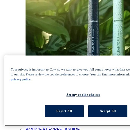
Your privacy is important to Coty, so we want to give you full control over what data we 
MAGASINEZ LA COLLECTION LASH BLAST
to our site. Please review the cookie preferences to choose. You can find more informat
privacy policy
LÈVRES
Set my cookie choices
ALL LÈVRES
ROUGE À LÈVRES
Reject All
Accept All
BRILLANT À LÈVRES
CRAYON À LÈVRES
BAUME À LÈVRES
ROUGE À LÈVRES LIQUIDE