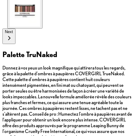
Next
Palette TruNaked
Donnez à vos yeux un look magnifique qui attirera tous les regards,
grâce à la palette d'ombres à paupières COVERGIRL TrueNaked.
Cette palette d'ombres à paupières contient huit couleurs
intensément pigmentées, en fini mat ou chatoyant, qui peuvent se
porter seules ou être harmonisées de façon à créer une variété de
looks impeccables. La nouvelle formule améliorée révèle des couleurs
plus franches et fermes, ce qui assure une tenue agréable toute la
journée. Ces ombres à paupières restent lisses, ne tachent pas et ne
s'altèrent pas. Conseil de pro : Humectez l'ombre à paupières avant de
l'appliquer pour obtenir un look encore plus intense. COVERGIRL
offre des produits approuvés par le programme Leaping Bunny de
l'organisme Cruelty Free International, ce qui vous assure que nos