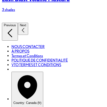
3 shades
2
Previous
Next
NOUS CONTACTER
À PROPOS
Termes et Conditions
POLITIQUE DE CONFIDENTIALITÉ
VTO TERMES ET CONDITIONS
Country: Canada (fr)