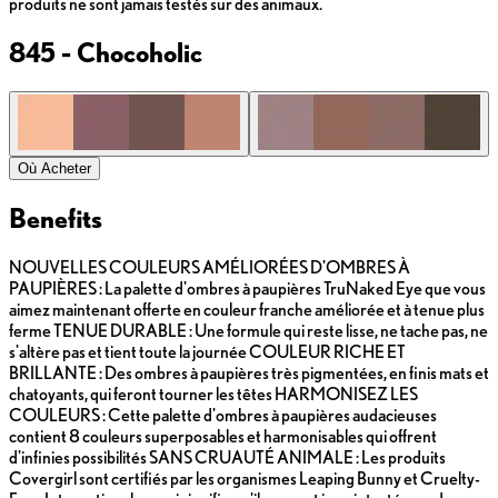
produits ne sont jamais testés sur des animaux.
845 - Chocoholic
Où Acheter
Benefits
NOUVELLES COULEURS AMÉLIORÉES D'OMBRES À
PAUPIÈRES : La palette d'ombres à paupières TruNaked Eye que vous
aimez maintenant offerte en couleur franche améliorée et à tenue plus
ferme TENUE DURABLE : Une formule qui reste lisse, ne tache pas, ne
s'altère pas et tient toute la journée COULEUR RICHE ET
BRILLANTE : Des ombres à paupières très pigmentées, en finis mats et
chatoyants, qui feront tourner les têtes HARMONISEZ LES
COULEURS : Cette palette d'ombres à paupières audacieuses
contient 8 couleurs superposables et harmonisables qui offrent
d'infinies possibilités SANS CRUAUTÉ ANIMALE : Les produits
Covergirl sont certifiés par les organismes Leaping Bunny et Cruelty-