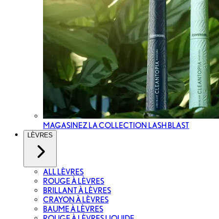
MAGASINEZ LA COLLECTION LASH BLAST
LÈVRES
ALL LÈVRES
ROUGE À LÈVRES
BRILLANT À LÈVRES
CRAYON À LÈVRES
BAUME À LÈVRES
ROUGE À LÈVRES LIQUIDE