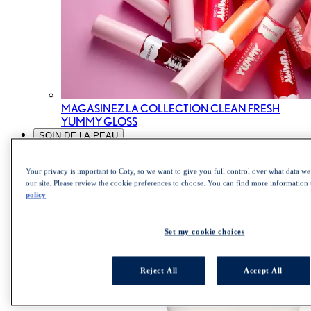
MAGASINEZ LA COLLECTION CLEAN FRESH
YUMMY GLOSS
SOIN DE LA PEAU
Your privacy is important to Coty, so we want to give you full control over what data we 
our site. Please review the cookie preferences to choose. You can find more information
policy
ALL SOIN DE LA PEAU
Set my cookie choices
NETTOYANT
BRUME
CRÈME HYDRATANTE
Reject All
Accept All