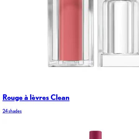
Rouge à lèvres Clean
24 shades