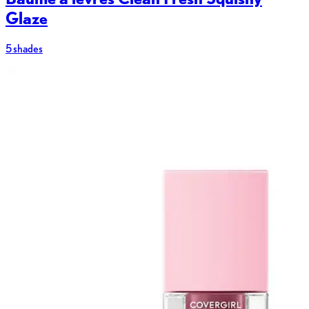
Glaze
5 shades