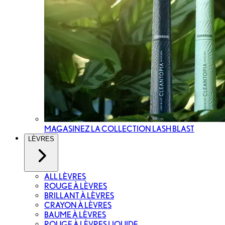
MAGASINEZ LA COLLECTION LASH BLAST
LÈVRES
ALL LÈVRES
ROUGE À LÈVRES
BRILLANT À LÈVRES
CRAYON À LÈVRES
BAUME À LÈVRES
ROUGE À LÈVRES LIQUIDE