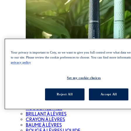
Your privacy is important to Coty, so we want to give you full control over what data we 
to our site. Please review the cookie preferences to choose. You can find more informat
privacy policy
MAGASINEZ LA COLLECTION LASH BLAST
Set my cookie choices
LÈVRES
Reject All
Accept All
ALL LÈVRES
ROUGE À LÈVRES
BRILLANT À LÈVRES
CRAYON À LÈVRES
BAUME À LÈVRES
ROUGE À LÈVRES LIQUIDE