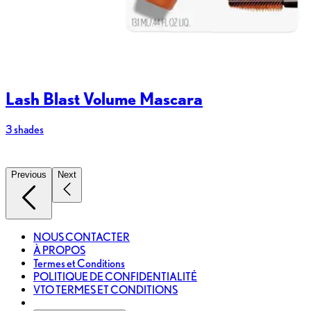
Lash Blast Volume Mascara
3 shades
2
Previous
Next
NOUS CONTACTER
À PROPOS
Termes et Conditions
POLITIQUE DE CONFIDENTIALITÉ
VTO TERMES ET CONDITIONS