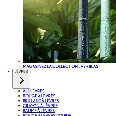
MAGASINEZ LA COLLECTION LASH BLAST
LÈVRES
ALL LÈVRES
ROUGE À LÈVRES
BRILLANT À LÈVRES
CRAYON À LÈVRES
BAUME À LÈVRES
ROUGE À LÈVRES LIQUIDE