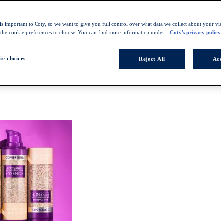
s important to Coty, so we want to give you full control over what data we collect about your visi
 the cookie preferences to choose. You can find more information under:
Coty's privacy policy
ie choices
Reject All
Acc