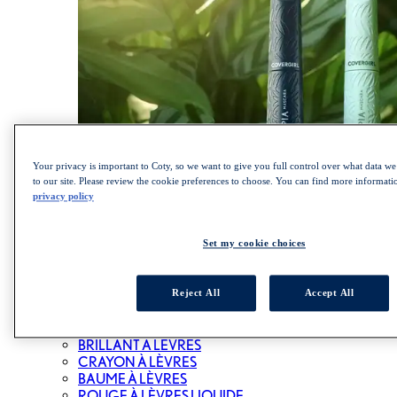
Your privacy is important to Coty, so we want to give you full control over what data we 
to our site. Please review the cookie preferences to choose. You can find more informat
privacy policy
MAGASINEZ LA COLLECTION LASH BLAST
Set my cookie choices
LÈVRES
Reject All
Accept All
ALL LÈVRES
ROUGE À LÈVRES
BRILLANT À LÈVRES
CRAYON À LÈVRES
BAUME À LÈVRES
ROUGE À LÈVRES LIQUIDE