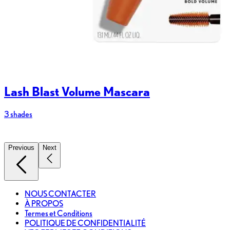
Lash Blast Volume Mascara
3 shades
2
Previous
Next
NOUS CONTACTER
À PROPOS
Termes et Conditions
POLITIQUE DE CONFIDENTIALITÉ